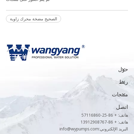
الصحيح مضخة محرك زاوية
حول
ربط
منتجات
اتصل
هاتف: + 86-25-57116860
هاتف: + 86-13912908767
البريد الإلكتروني:
info@wypumps.com