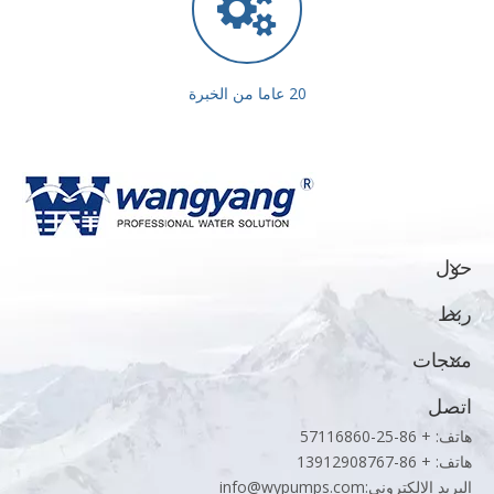
20 عاما من الخبرة
حول
ربط
منتجات
اتصل
هاتف: + 86-25-57116860
هاتف: + 86-13912908767
البريد الإلكتروني:
info@wypumps.com