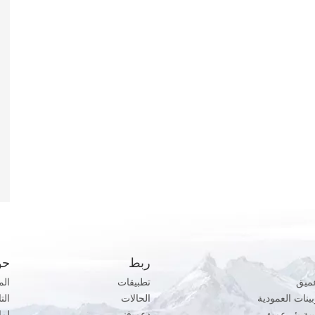
ربط
حو
ميق
تطبيقات
الم
ينات العمودية
الحالات
الت
 بئر عميق
دعم فني
لما