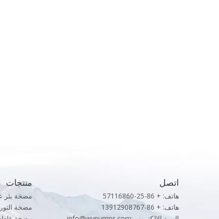
اتصل
منتجات
هاتف: + 86-25-57116860
مضخة بئر ع
هاتف: + 86-13912908767
مضخة التورب
البريد الإلكتروني:
info@wypumps.com
مضخة غاطسة