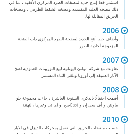
استثمر خط إنتاج جديد لمضخات الطرد المركزي الأفقية ، بما في
ذلك مضخة العلبة المقسمة ومضخة الشفط الطرفي ، ومضخات
الحريق المقابلة لها.
2006
وأضاف خط
أنتج
الجديد لمضخة الطرد المركزي ذات الفتحة
المزدوجة أحادية الطور.
2007
تعاونت مع شركة
موانئ
اليونانية لبيع التوربينات العمودية لضخ
الآبار العميقة إلى أوروبا وتلقى الثناء المستمر.
2008
أقيمت احتفالًا بالذكرى السنوية العاشرة ، جاءت مجموعة
بلو
ماونتن
و
أف سي إن
و East
ضخ
و
آي تي
وغيرها ، لتهنئة.
2010
حصلت مضخات الحريق التي تعمل بمحركات الديزل في الآبار