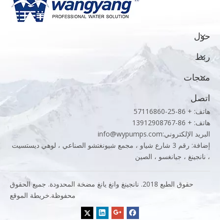
حول
ربط
منتجات
اتصل
هاتف: + 86-25-57116860
هاتف: + 86-13912908767
البريد الإلكتروني:
info@wypumps.com
إضافة: رقم 3 شارع شياو ، مجمع شيونغتشو الصناعي ، لوهي ديستسيت
، نانجينغ ، جيانغسو ، الصين
حقوق الطبع 2018. نانجينغ وانغ يانغ مضخة المحدودة. جميع الحقوق
محفوظة.
خريطة الموقع