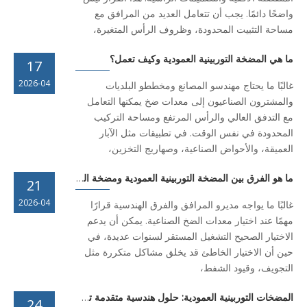
واضحًا دائمًا. يجب أن تتعامل العديد من المرافق مع
مساحة التثبيت المحدودة، وظروف الرأس المتغيرة،
ما هي المضخة التوربينية العمودية وكيف تعمل؟
17
2026-04
غالبًا ما يحتاج مهندسو المصانع ومخططو البلديات
والمشترون الصناعيون إلى معدات ضخ يمكنها التعامل
مع التدفق العالي والرأس المرتفع ومساحة التركيب
المحدودة في نفس الوقت. في تطبيقات مثل الآبار
العميقة، والأحواض الصناعية، وصهاريج التخزين،
ما هو الفرق بين المضخة التوربينية العمودية ومضخة الطرد المركزي؟
21
2026-04
غالبًا ما يواجه مديرو المرافق والفرق الهندسية قرارًا
مهمًا عند اختيار معدات الضخ الصناعية. يمكن أن يدعم
الاختيار الصحيح التشغيل المستقر لسنوات عديدة، في
حين أن الاختيار الخاطئ قد يخلق مشاكل متكررة مثل
التجويف، وقيود الشفط،
المضخات التوربينية العمودية: حلول هندسية متقدمة تضمن أداءً موثوقًا
24