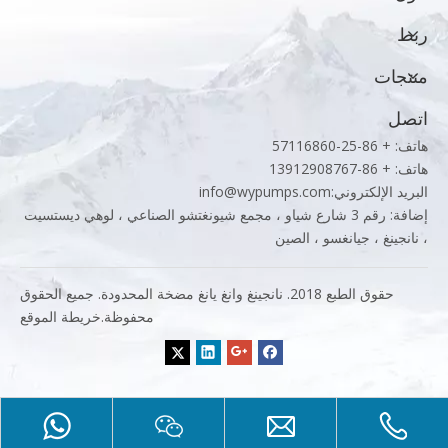
ربط
منتجات
اتصل
هاتف: + 86-25-57116860
هاتف: + 86-13912908767
البريد الإلكتروني:
info@wypumps.com
إضافة: رقم 3 شارع شياو ، مجمع شيونغتشو الصناعي ، لوهي ديستسيت
، نانجينغ ، جيانغسو ، الصين
حقوق الطبع 2018. نانجينغ وانغ يانغ مضخة المحدودة. جميع الحقوق
محفوظة.
خريطة الموقع