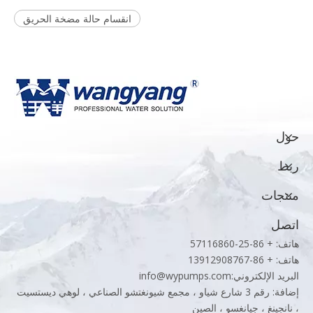
انقسام حالة مضخة الحريق
حول
ربط
منتجات
اتصل
هاتف: + 86-25-57116860
هاتف: + 86-13912908767
البريد الإلكتروني:
info@wypumps.com
إضافة: رقم 3 شارع شياو ، مجمع شيونغتشو الصناعي ، لوهي ديستسيت
، نانجينغ ، جيانغسو ، الصين