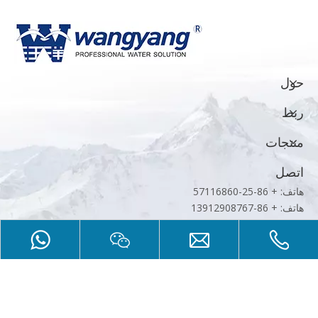
حول
ربط
منتجات
اتصل
هاتف: + 86-25-57116860
هاتف: + 86-13912908767
البريد الإلكتروني:
info@wypumps.com
إضافة: رقم 3 شارع شياو ، مجمع شيونغتشو الصناعي ، لوهي ديستسيت
، نانجينغ ، جيانغسو ، الصين
حقوق الطبع 2018. نانجينغ وانغ يانغ مضخة المحدودة. جميع الحقوق
محفوظة.
خريطة الموقع