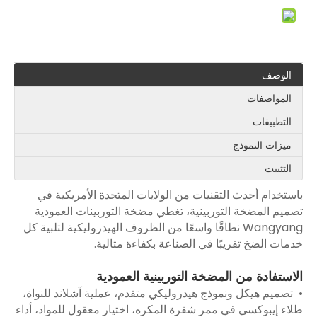
الوصف
المواصفات
التطبيقات
ميزات النموذج
التثبيت
باستخدام أحدث التقنيات من الولايات المتحدة الأمريكية في
تصميم المضخة التوربينية، تغطي مضخة التوربينات العمودية
Wangyang نطاقًا واسعًا من الظروف الهيدروليكية لتلبية كل
خدمات الضخ تقريبًا في الصناعة بكفاءة مثالية.
الاستفادة من المضخة التوربينية العمودية
• تصميم هيكل ونموذج هيدروليكي متقدم، عملية آشلاند للنواة،
طلاء إيبوكسي في ممر شفرة المكره، اختيار معقول للمواد، أداء